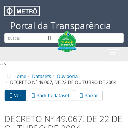
Pular para o conteúdo principal
Portal da Transparência
Toggl
naviga
-->
Home
Datasets
Ouvidoria
DECRETO Nº 49.067, DE 22 DE OUTUBRO DE 2004
Ver
(aba
Back to dataset
Baixar
Abas primárias
ativa)
DECRETO Nº 49.067, DE 22 DE