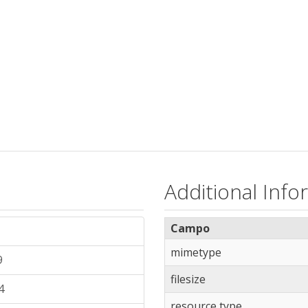
Additional Info
Campo
mimetype
9
filesize
4
resource type