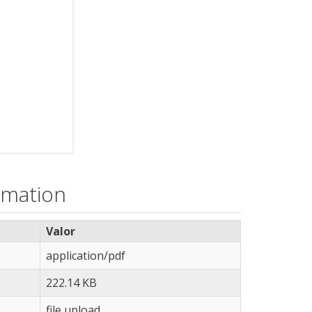
rmation
Valor
application/pdf
222.14 KB
file upload