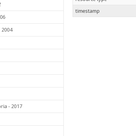
2
timestamp
006
 2004
ria - 2017