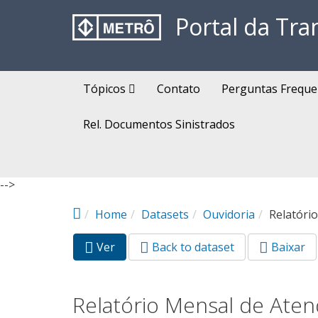
Pular para o conteúdo principal
Portal da Tra
Tópicos
Contato
Perguntas Freque
Rel. Documentos Sinistrados
-->
Home
Datasets
Ouvidoria
Relatóri
Ver
(aba
Back to dataset
Baixar
Abas primárias
ativa)
Relatório Mensal de Aten