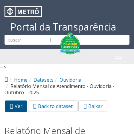
Pular para o conteúdo principal
Portal da Transparência
Toggl
naviga
-->
Home
Datasets
Ouvidoria
Relatório Mensal de Atendimento - Ouvidoria -
Outubro - 2025
Ver
(aba
Back to dataset
Baixar
Abas primárias
ativa)
Relatório Mensal de