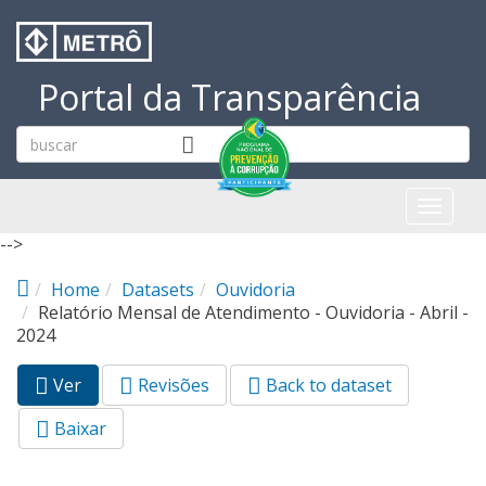
Pular para o conteúdo principal
Portal da Transparência
Toggl
naviga
-->
Home
Datasets
Ouvidoria
Relatório Mensal de Atendimento - Ouvidoria - Abril -
2024
Ver
(aba
Revisões
Back to dataset
Abas primárias
ativa)
Baixar