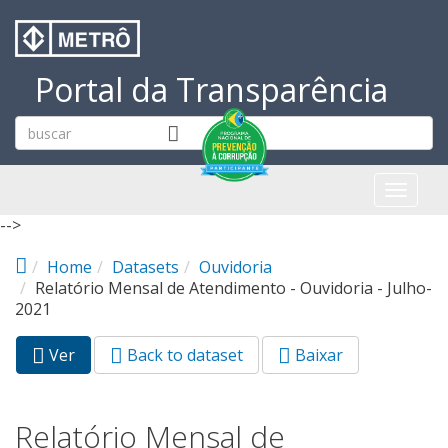
Pular para o conteúdo principal
Portal da Transparência
Toggl
naviga
-->
Home
Datasets
Ouvidoria
Relatório Mensal de Atendimento - Ouvidoria - Julho-
2021
Ver
(aba
Back to dataset
Baixar
Abas primárias
ativa)
Relatório Mensal de