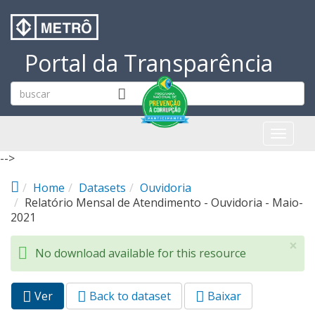
Pular para o conteúdo principal
Portal da Transparência
Toggl
naviga
-->
Home
Datasets
Ouvidoria
Relatório Mensal de Atendimento - Ouvidoria - Maio-
2021
×
No download available for this resource
Ver
(aba
Back to dataset
Baixar
Abas primárias
ativa)