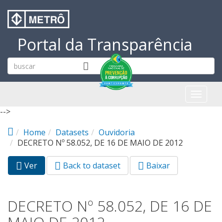
Pular para o conteúdo principal
Portal da Transparência
Toggl
naviga
-->
Home
Datasets
Ouvidoria
DECRETO Nº 58.052, DE 16 DE MAIO DE 2012
Ver
(aba
Back to dataset
Baixar
Abas primárias
ativa)
DECRETO Nº 58.052, DE 16 DE