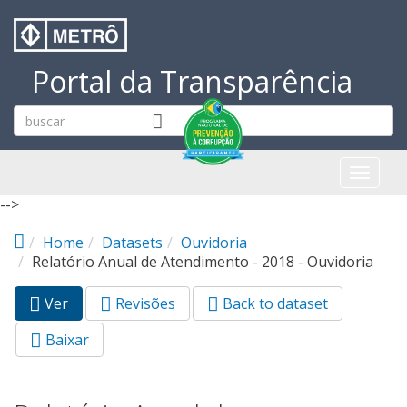
Pular para o conteúdo principal
Portal da Transparência
Toggl
naviga
-->
Home
Datasets
Ouvidoria
Relatório Anual de Atendimento - 2018 - Ouvidoria
Ver
(aba
Revisões
Back to dataset
Abas primárias
ativa)
Baixar