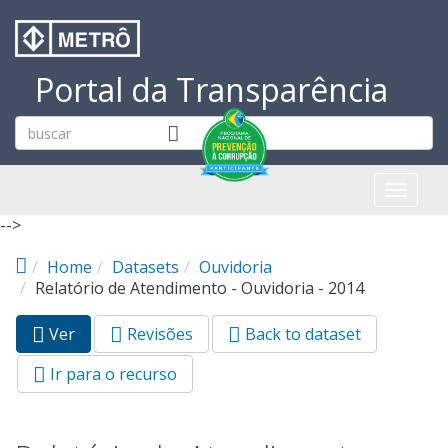
Pular para o conteúdo principal
Portal da Transparência
Toggl
naviga
-->
Home
Datasets
Ouvidoria
Relatório de Atendimento - Ouvidoria - 2014
Ver
(aba
Revisões
Back to dataset
Abas primárias
ativa)
Ir para o recurso