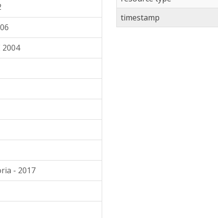
2
timestamp
006
 2004
ria - 2017