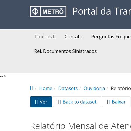
Pular para o conteúdo principal
Portal da Tra
Tópicos
Contato
Perguntas Freque
Rel. Documentos Sinistrados
-->
Home
Datasets
Ouvidoria
Relatório
Ver
(aba
Back to dataset
Baixar
Abas primárias
ativa)
Relatório Mensal de Atend