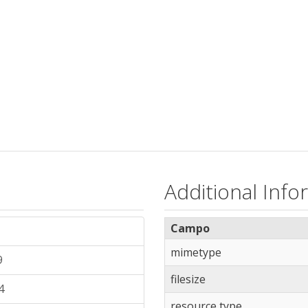
Additional Info
Campo
mimetype
9
filesize
4
resource type