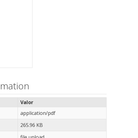
rmation
Valor
application/pdf
265.96 KB
file upload