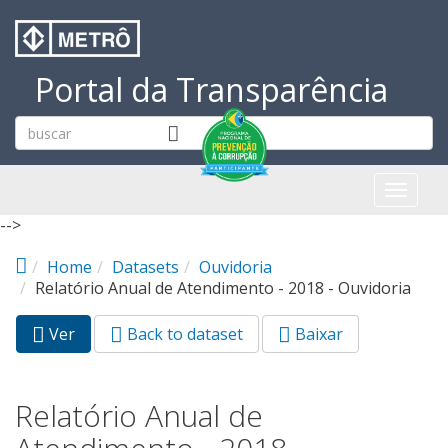
Pular para o conteúdo principal
Portal da Transparência
Toggl
naviga
-->
Home
Datasets
Ouvidoria
Relatório Anual de Atendimento - 2018 - Ouvidoria
Ver
(aba
Back to dataset
Baixar
Abas primárias
ativa)
Relatório Anual de