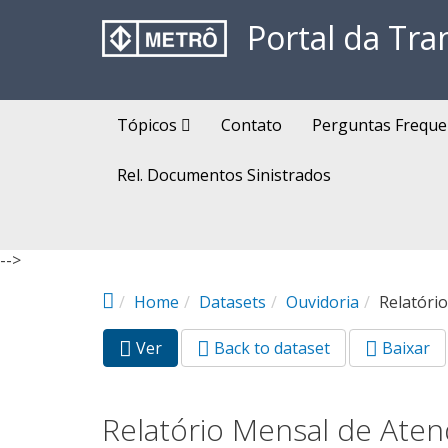
Pular para o conteúdo principal
Portal da Tra
Tópicos
Contato
Perguntas Freque
Rel. Documentos Sinistrados
-->
Home
Datasets
Ouvidoria
Relatóri
Ver
(aba
Back to dataset
Baixar
Abas primárias
ativa)
Relatório Mensal de Aten