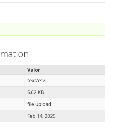
rmation
Valor
text/csv
5.62 KB
file upload
Feb 14, 2025