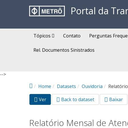
Pular para o conteúdo principal
Portal da Tra
Tópicos
Contato
Perguntas Freque
Rel. Documentos Sinistrados
-->
Home
Datasets
Ouvidoria
Relatóri
Ver
(aba
Back to dataset
Baixar
Abas primárias
ativa)
Relatório Mensal de Aten