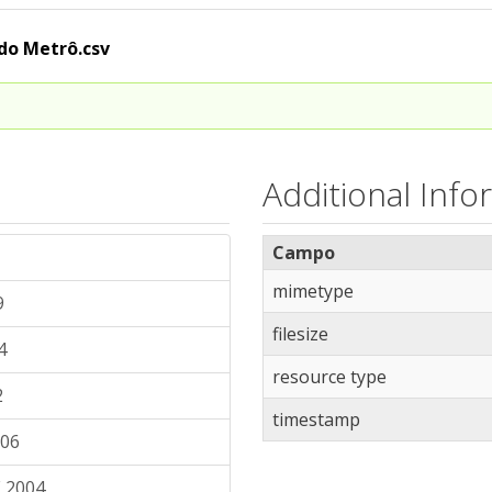
do Metrô.csv
Additional Info
Campo
mimetype
9
filesize
4
resource type
2
timestamp
006
 2004