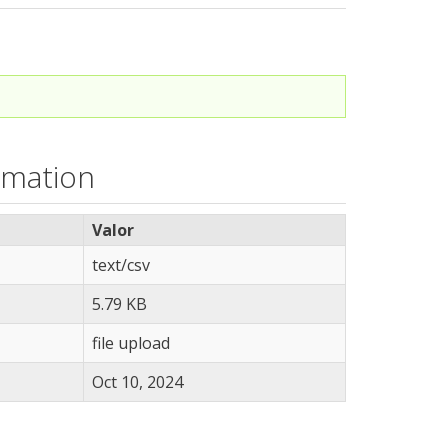
rmation
Valor
text/csv
5.79 KB
file upload
Oct 10, 2024