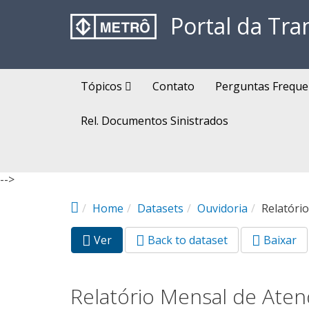
Pular para o conteúdo principal
Portal da Tra
Tópicos
Contato
Perguntas Freque
Rel. Documentos Sinistrados
-->
Home
Datasets
Ouvidoria
Relatóri
Ver
(aba
Back to dataset
Baixar
Abas primárias
ativa)
Relatório Mensal de Aten