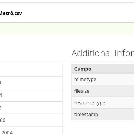
Metrô.csv
Additional Info
Campo
mimetype
9
filesize
4
resource type
2
timestamp
006
 2004