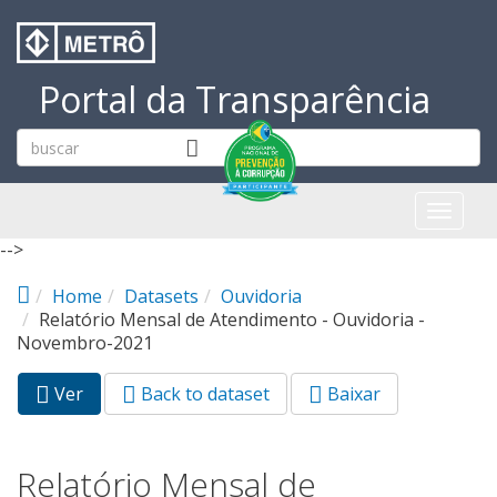
Pular para o conteúdo principal
Portal da Transparência
Toggl
naviga
-->
Home
Datasets
Ouvidoria
Relatório Mensal de Atendimento - Ouvidoria -
Novembro-2021
Ver
(aba
Back to dataset
Baixar
Abas primárias
ativa)
Relatório Mensal de