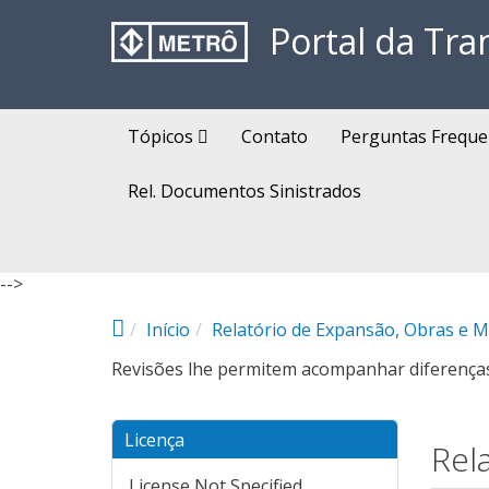
Pular para o conteúdo principal
Portal da Tra
Tópicos
Contato
Perguntas Freque
Rel. Documentos Sinistrados
-->
Início
Relatório de Expansão, Obras e 
Revisões lhe permitem acompanhar diferenças 
Licença
Rel
License Not Specified