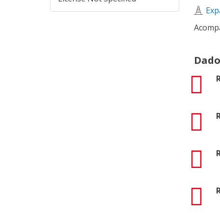
Exp
Acompa
Dado
pdf
pdf
pdf
R
pdf