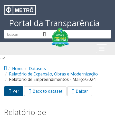
Pular para o conteúdo principal
Portal da Transparência
Toggl
naviga
-->
Home
Datasets
Relatório de Expansão, Obras e Modernização
Relatório de Empreendimentos - Março/2024
Ver
(aba
Back to dataset
Baixar
Abas primárias
ativa)
Relatório de