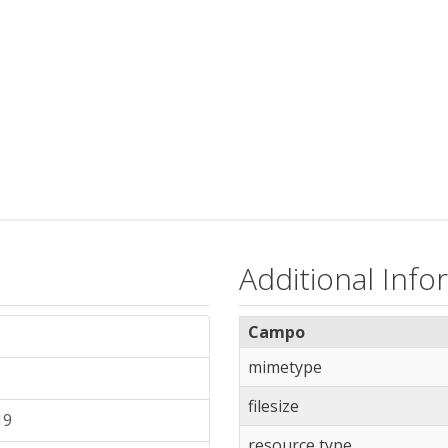
Additional Info
Campo
mimetype
filesize
19
resource type