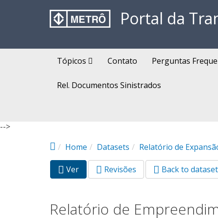
Pular para o conteúdo principal
Portal da Tra
Tópicos
Contato
Perguntas Freque
Rel. Documentos Sinistrados
-->
Home
Datasets
Relatório de Expansã
Ver
(aba
Revisões
Back to dataset
Abas primárias
ativa)
Relatório de Empreendim