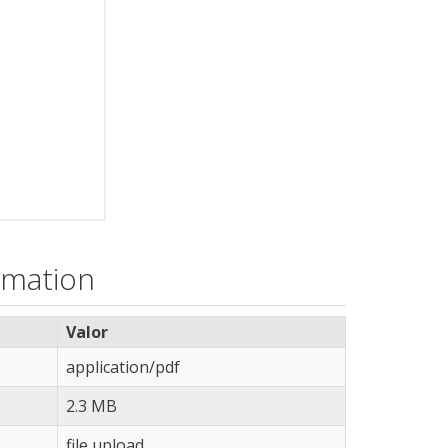
rmation
Valor
application/pdf
2.3 MB
file upload