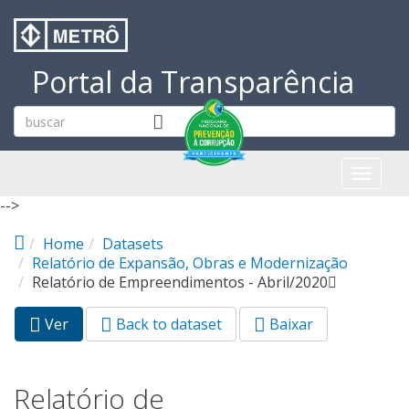
Pular para o conteúdo principal
Portal da Transparência
Toggl
naviga
-->
Home
Datasets
Relatório de Expansão, Obras e Modernização
Relatório de Empreendimentos - Abril/2020
Ver
(aba
Back to dataset
Baixar
Abas primárias
ativa)
Relatório de