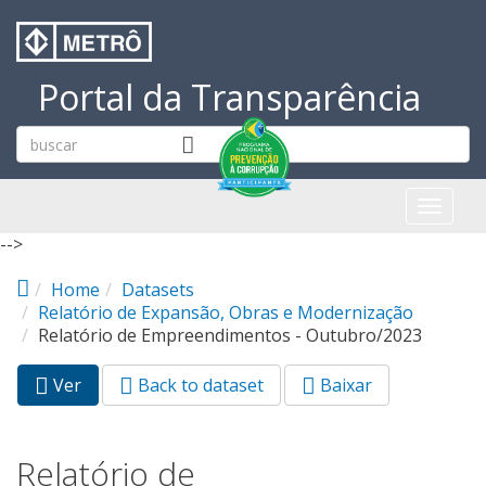
Pular para o conteúdo principal
Portal da Transparência
Toggl
naviga
-->
Home
Datasets
Relatório de Expansão, Obras e Modernização
Relatório de Empreendimentos - Outubro/2023
Ver
(aba
Back to dataset
Baixar
Abas primárias
ativa)
Relatório de