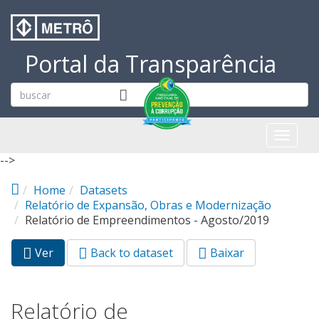
Pular para o conteúdo principal
Portal da Transparência
Toggl
naviga
-->
Home
Datasets
Relatório de Expansão, Obras e Modernização
Relatório de Empreendimentos - Agosto/2019
Ver
(aba
Back to dataset
Baixar
Abas primárias
ativa)
Relatório de