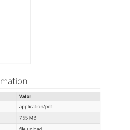
rmation
Valor
application/pdf
7.55 MB
file upload