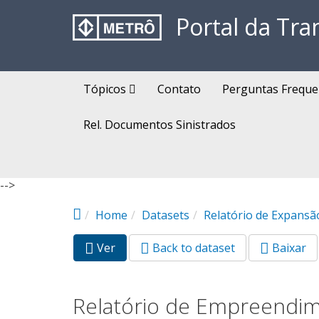
Pular para o conteúdo principal
Portal da Tra
Tópicos
Contato
Perguntas Freque
Rel. Documentos Sinistrados
-->
Home
Datasets
Relatório de Expansã
Ver
(aba
Back to dataset
Baixar
Abas primárias
ativa)
Relatório de Empreendi