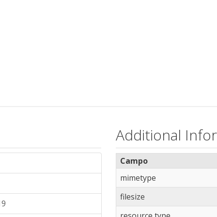
Additional Info
Campo
mimetype
filesize
19
resource type