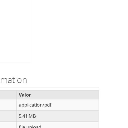
rmation
Valor
application/pdf
5.41 MB
file upload