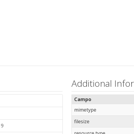
Additional Info
Campo
mimetype
filesize
19
resource type