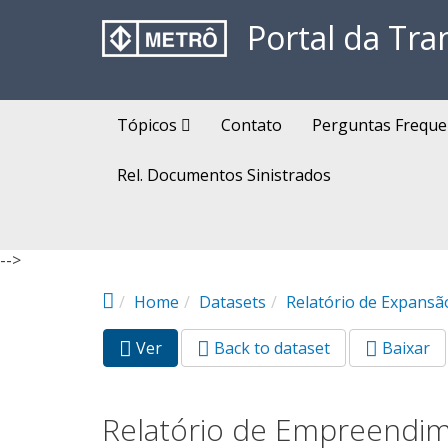
Pular para o conteúdo principal
Portal da Tra
Tópicos
Contato
Perguntas Freque
Rel. Documentos Sinistrados
-->
Home
Datasets
Relatório de Expansã
Ver
(aba
Back to dataset
Baixar
Abas primárias
ativa)
Relatório de Empreendi