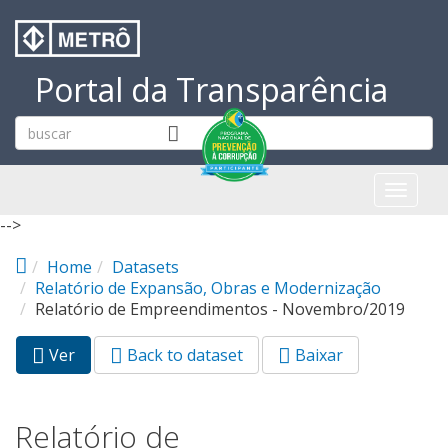
Pular para o conteúdo principal
Portal da Transparência
Toggl
naviga
-->
Home
Datasets
Relatório de Expansão, Obras e Modernização
Relatório de Empreendimentos - Novembro/2019
Ver
(aba
Back to dataset
Baixar
Abas primárias
ativa)
Relatório de