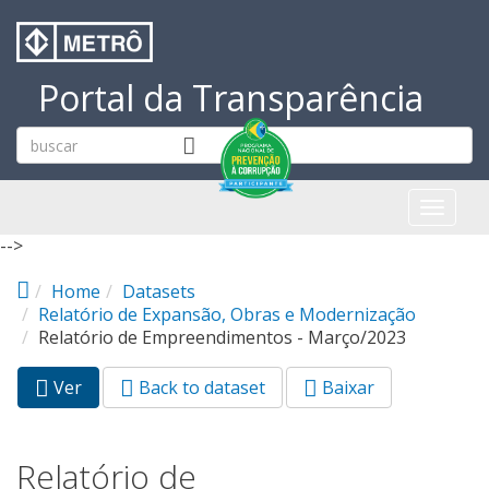
Pular para o conteúdo principal
Portal da Transparência
Toggl
naviga
-->
Home
Datasets
Relatório de Expansão, Obras e Modernização
Relatório de Empreendimentos - Março/2023
Ver
(aba
Back to dataset
Baixar
Abas primárias
ativa)
Relatório de