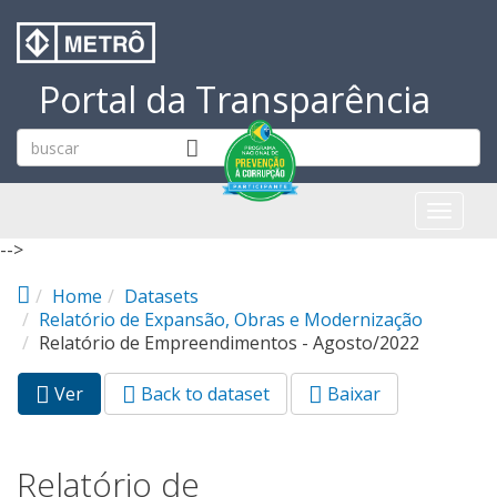
Pular para o conteúdo principal
Portal da Transparência
Toggl
naviga
-->
Home
Datasets
Relatório de Expansão, Obras e Modernização
Relatório de Empreendimentos - Agosto/2022
Ver
(aba
Back to dataset
Baixar
Abas primárias
ativa)
Relatório de