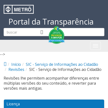
Pular para o conteúdo principal
Portal da Transparência
Toggl
naviga
-->
Início
SIC - Serviço de Informações ao Cidadão
Revisões
SIC - Serviço de Informações ao Cidadão
Revisões lhe permitem acompanhar diferenças entre
múltiplas versões do seu conteúdo, e reverter para
versões mais antigas.
Licença