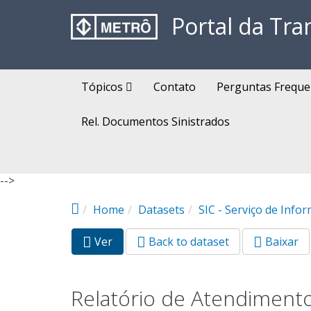
Pular para o conteúdo principal
Portal da Tra
Tópicos
Contato
Perguntas Freque
Rel. Documentos Sinistrados
-->
Home
Datasets
SIC - Serviço de Info
Ver
(aba
Back to dataset
Baixar
Abas primárias
ativa)
Relatório de Atendimento