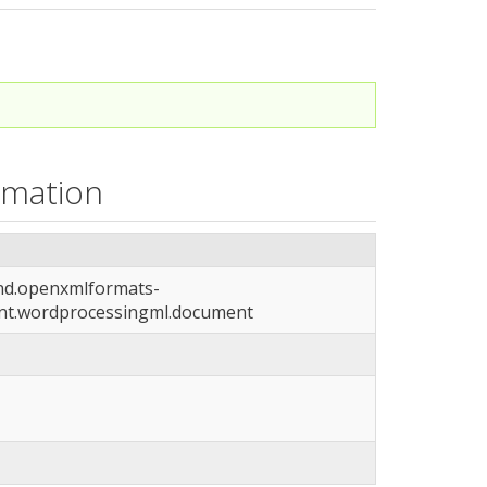
rmation
vnd.openxmlformats-
nt.wordprocessingml.document