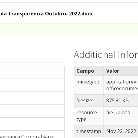
l da Transparência Outubro- 2022.docx
Additional Info
Campo
Valor
mimetype
application/
officedocume
filesize
875.81 KB
resource
file upload
type
timestamp
Nov 22, 2022
overnança Corporativa e