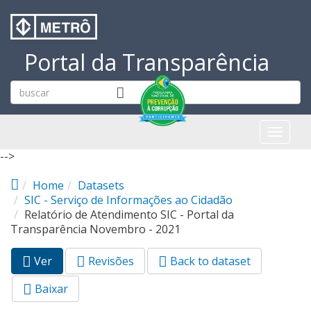
Pular para o conteúdo principal
Portal da Transparência
Toggl
naviga
-->
Home
Datasets
SIC - Serviço de Informações ao Cidadão
Relatório de Atendimento SIC - Portal da
Transparência Novembro - 2021
Ver
(aba
Revisões
Back to dataset
Abas primárias
ativa)
Baixar