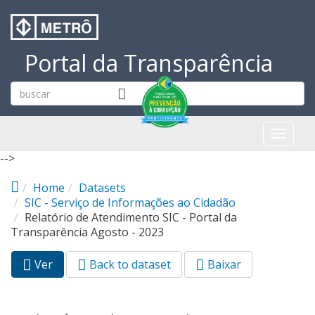
Pular para o conteúdo principal
Portal da Transparência
Toggl
naviga
-->
Home
Datasets
SIC - Serviço de Informações ao Cidadão
Relatório de Atendimento SIC - Portal da
Transparência Agosto - 2023
Ver
(aba
Back to dataset
Baixar
Abas primárias
ativa)