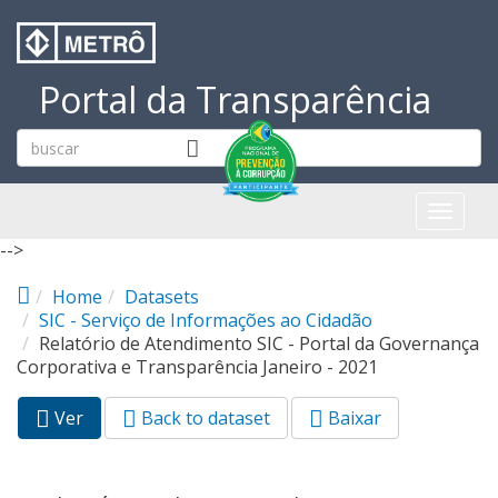
Pular para o conteúdo principal
Portal da Transparência
Toggl
naviga
-->
Home
Datasets
SIC - Serviço de Informações ao Cidadão
Relatório de Atendimento SIC - Portal da Governança
Corporativa e Transparência Janeiro - 2021
Ver
(aba
Back to dataset
Baixar
Abas primárias
ativa)