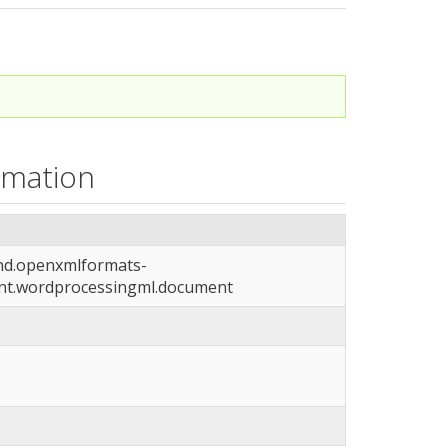
rmation
vnd.openxmlformats-
nt.wordprocessingml.document