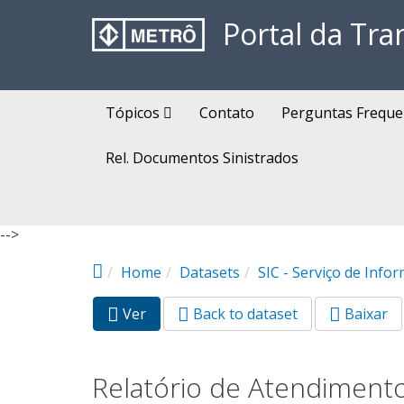
Pular para o conteúdo principal
Portal da Tra
Tópicos
Contato
Perguntas Freque
Rel. Documentos Sinistrados
-->
Home
Datasets
SIC - Serviço de Info
Ver
(aba
Back to dataset
Baixar
Abas primárias
ativa)
Relatório de Atendimento 