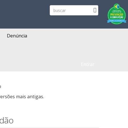
Denúncia
Entrar
o
ersões mais antigas.
adão