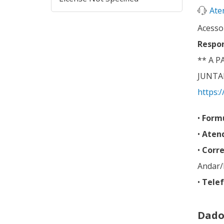
Ate
Acesso
Respon
** A 
JUNTA
https:
•
Formu
•
Atend
•
Corr
Andar/
•
Telef
Dado