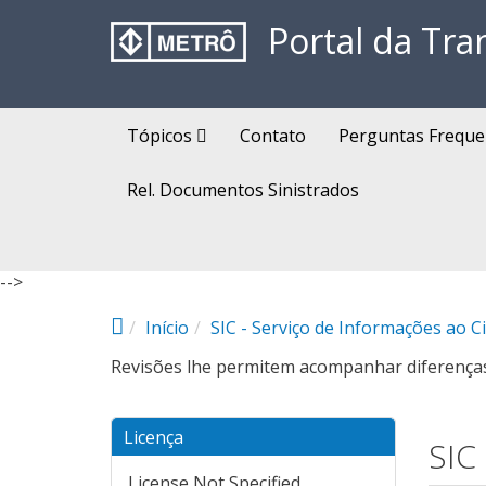
Pular para o conteúdo principal
Portal da Tra
Tópicos
Contato
Perguntas Freque
Rel. Documentos Sinistrados
-->
Início
SIC - Serviço de Informações ao C
Revisões lhe permitem acompanhar diferenças 
Licença
SIC
License Not Specified