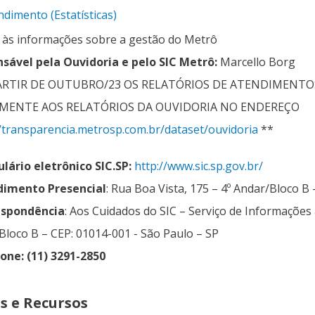
ndimento (Estatísticas)
 às informações sobre a gestão do Metrô
sável pela Ouvidoria e pelo SIC Metrô:
Marcello Borg
PARTIR DE OUTUBRO/23 OS RELATÓRIOS DE ATENDIMENTOS
MENTE AOS RELATÓRIOS DA OUVIDORIA NO ENDEREÇO
//transparencia.metrosp.com.br/dataset/ouvidoria
**
lário eletrônico SIC.SP:
http://www.sic.sp.gov.br/
imento Presencial
: Rua Boa Vista, 175 – 4º Andar/Bloco B
espondência
: Aos Cuidados do SIC – Serviço de Informações 
Bloco B – CEP: 01014-001 - São Paulo – SP
one: (11) 3291-2850
s e Recursos