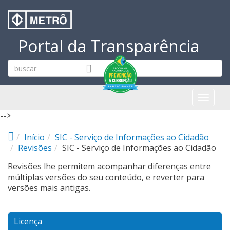
Pular para o conteúdo principal
Portal da Transparência
Toggl
naviga
-->
Início
SIC - Serviço de Informações ao Cidadão
Revisões
SIC - Serviço de Informações ao Cidadão
Revisões lhe permitem acompanhar diferenças entre
múltiplas versões do seu conteúdo, e reverter para
versões mais antigas.
Licença