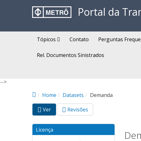
Pular para o conteúdo principal
Portal da Tra
Tópicos
Contato
Perguntas Freque
Rel. Documentos Sinistrados
-->
Home
Datasets
Demanda
Ver
(aba
Revisões
Abas primárias
ativa)
Licença
De