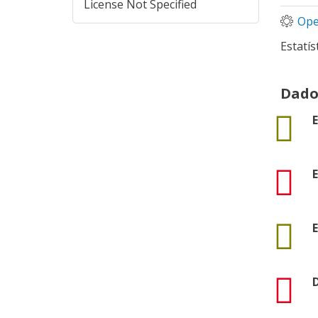
License Not Specified
Ope
Estatís
Dado
data
E
pdf
E
data
E
pdf
D