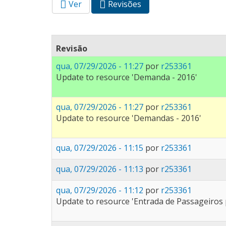
Ver
Revisões
(aba
Abas primárias
ativa)
Revisão
qua, 07/29/2026 - 11:27
por
r253361
Update to resource 'Demanda - 2016'
qua, 07/29/2026 - 11:27
por
r253361
Update to resource 'Demandas - 2016'
qua, 07/29/2026 - 11:15
por
r253361
qua, 07/29/2026 - 11:13
por
r253361
qua, 07/29/2026 - 11:12
por
r253361
Update to resource 'Entrada de Passageiros p