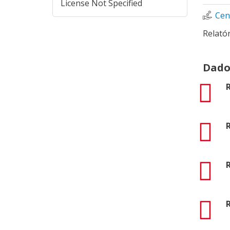
License Not Specified
Cen
Relató
Dado
pdf
R
pdf
R
pdf
R
pdf
R