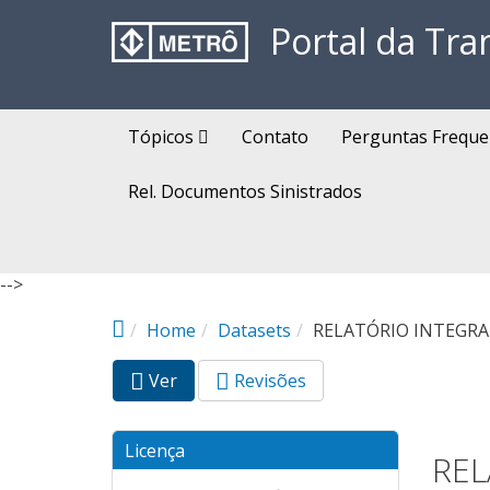
Pular para o conteúdo principal
Portal da Tra
Tópicos
Contato
Perguntas Freque
Rel. Documentos Sinistrados
-->
Home
Datasets
RELATÓRIO INTEGRA
Ver
(aba
Revisões
Abas primárias
ativa)
Licença
REL