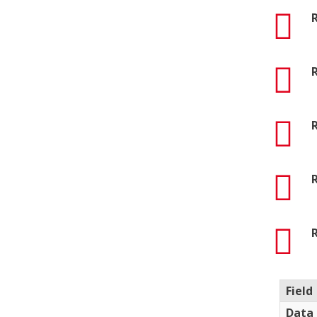
pdf
R
pdf
R
pdf
R
pdf
R
pdf
R
Field
Data 