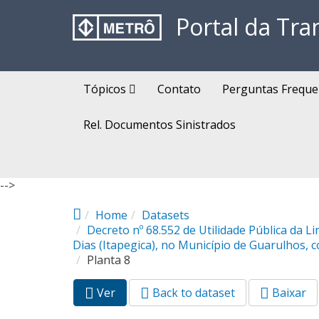
Pular para o conteúdo principal
Portal da Tra
Tópicos
Contato
Perguntas Freque
Rel. Documentos Sinistrados
-->
Home
Datasets
Decreto nº 68.552 de Utilidade Pública da 
Dias (Itapegica), no Município de Guarulhos, 
Planta 8
Ver
(aba
Back to dataset
Baixar
Abas primárias
ativa)