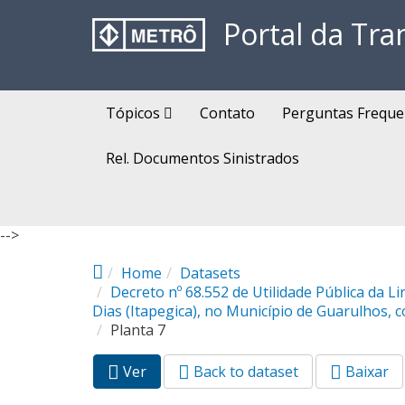
Pular para o conteúdo principal
Portal da Tra
Tópicos
Contato
Perguntas Freque
Rel. Documentos Sinistrados
-->
Home
Datasets
Decreto nº 68.552 de Utilidade Pública da 
Dias (Itapegica), no Município de Guarulhos, 
Planta 7
Ver
(aba
Back to dataset
Baixar
Abas primárias
ativa)