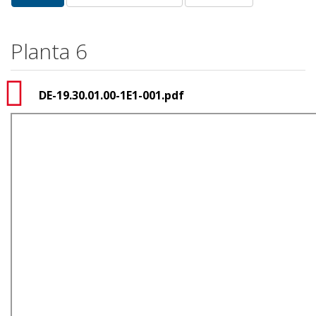
Abas primárias
ativa)
Planta 6
DE-19.30.01.00-1E1-001.pdf