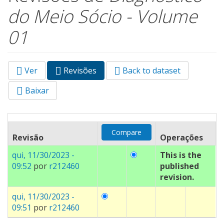
do Meio Sócio - Volume
01
Ver
Revisões
(aba
Back to dataset
Abas primárias
ativa)
Baixar
Revisão
Operações
qui, 11/30/2023 -
This is the
09:52
por
r212460
published
revision.
qui, 11/30/2023 -
09:51
por
r212460