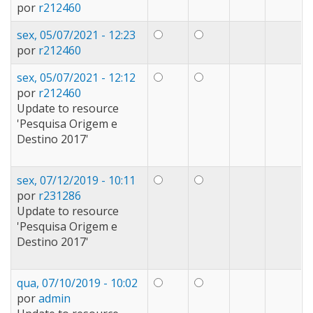
por
r212460
sex, 05/07/2021 - 12:23
por
r212460
sex, 05/07/2021 - 12:12
por
r212460
Update to resource
'Pesquisa Origem e
Destino 2017'
sex, 07/12/2019 - 10:11
por
r231286
Update to resource
'Pesquisa Origem e
Destino 2017'
qua, 07/10/2019 - 10:02
por
admin