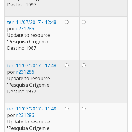
Destino 1997'
ter, 11/07/2017 - 12:48
por
r231286
Update to resource
'Pesquisa Origem e
Destino 1987'
ter, 11/07/2017 - 12:48
por
r231286
Update to resource
'Pesquisa Origem e
Destino 1977 '
ter, 11/07/2017 - 11:48
por
r231286
Update to resource
'Pesquisa Origem e