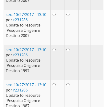
Destino 2007'
sex, 10/27/2017 - 13:10
por
r231286
Update to resource
'Pesquisa Origem e
Destino 2007'
sex, 10/27/2017 - 13:10
por
r231286
Update to resource
'Pesquisa Origem e
Destino 1997'
sex, 10/27/2017 - 13:10
por
r231286
Update to resource
'Pesquisa Origem e
Destino 1987'