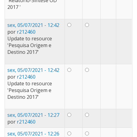
'Relatório-Síntese OD
2017 '
sex, 05/07/2021 - 12:42
por
r212460
Update to resource
'Pesquisa Origem e
Destino 2017'
sex, 05/07/2021 - 12:42
por
r212460
Update to resource
'Pesquisa Origem e
Destino 2017'
sex, 05/07/2021 - 12:27
por
r212460
sex, 05/07/2021 - 12:26