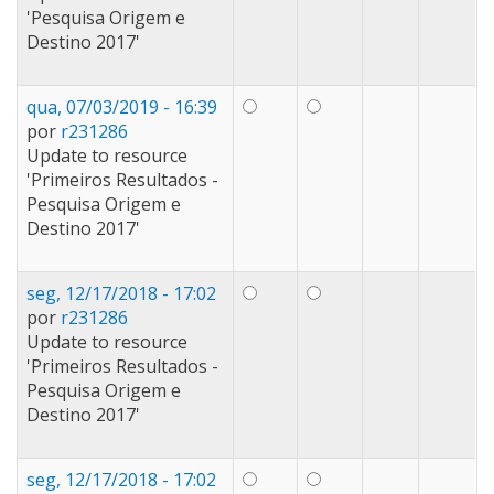
'Pesquisa Origem e
Destino 2017'
qua, 07/03/2019 - 16:39
por
r231286
Update to resource
'Primeiros Resultados -
Pesquisa Origem e
Destino 2017'
seg, 12/17/2018 - 17:02
por
r231286
Update to resource
'Primeiros Resultados -
Pesquisa Origem e
Destino 2017'
seg, 12/17/2018 - 17:02