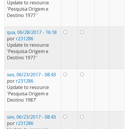
Update to resource
'Pesquisa Origem e
Destino 1977 '
qua, 06/28/2017 - 16:18
por
r231286
Update to resource
'Pesquisa Origem e
Destino 1977 '
sex, 06/23/2017 - 08:43
por
r231286
Update to resource
'Pesquisa Origem e
Destino 1987'
sex, 06/23/2017 - 08:43
por
r231286