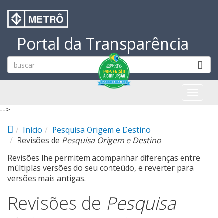
Pular para o conteúdo principal
Portal da Transparência
Toggl
naviga
-->
Início
Pesquisa Origem e Destino
Revisões de
Pesquisa Origem e Destino
Revisões lhe permitem acompanhar diferenças entre
múltiplas versões do seu conteúdo, e reverter para
versões mais antigas.
Revisões de
Pesquisa