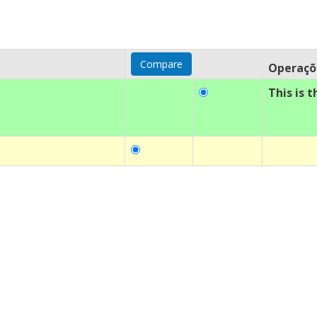
Operaçõ
This is t