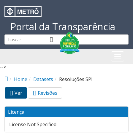
Pular para o conteúdo principal
Portal da Transparência
Toggl
naviga
-->
Home
Datasets
Resoluções SPI
Ver
(aba
Revisões
Abas primárias
ativa)
Licença
License Not Specified