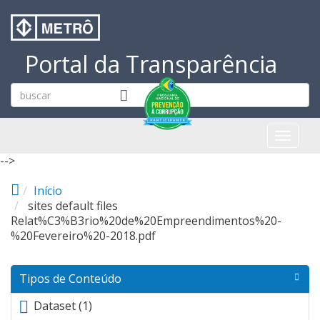
Pular para o conteúdo principal
Portal da Transparência
Toggl
naviga
-->
Início
sites default files
Relat%C3%B3rio%20de%20Empreendimentos%20-
%20Fevereiro%20-2018.pdf
Tipos de Conteúdo
Dataset (1)
Apply <span class="icon-dkan facet-icon