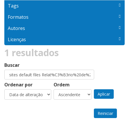
icon-dkan-dataset" ></span>Dataset
Tags
filter
Formatos
Autores
Licenças
1 resultados
Buscar
Ordenar por
Ordem